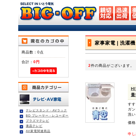
家事家電 | 洗濯機
商品数：0点
合計：
0円
2
件の商品がございます。
H
量
すす
ガン
テレビスタンド・AVラック
洗い
BD プレーヤー・レコーダー
プラズマテレビ
価格
液晶テレビ
AV家電関連商品
申し