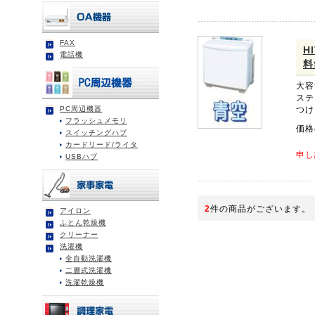
FAX
H
電話機
料
大容
ステ
PC周辺機器
つけ
フラッシュメモリ
価格
スイッチングハブ
カードリード/ライタ
申し
USBハブ
2
件の商品がございます。
アイロン
ふとん乾燥機
クリーナー
洗濯機
全自動洗濯機
二層式洗濯機
洗濯乾燥機