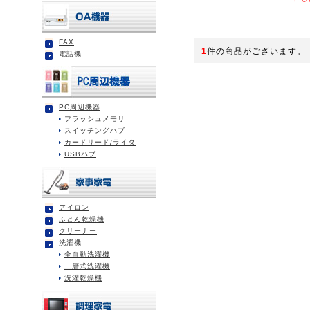
FAX
1
件の商品がございます。
電話機
PC周辺機器
フラッシュメモリ
スイッチングハブ
カードリード/ライタ
USBハブ
アイロン
ふとん乾燥機
クリーナー
洗濯機
全自動洗濯機
二層式洗濯機
洗濯乾燥機