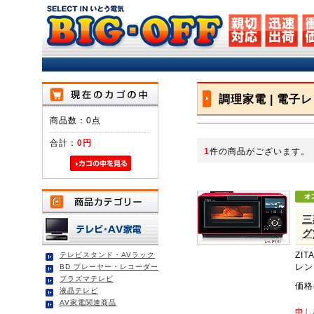
調理家電 | 電子
商品数：0点
合計：
0円
1
件の商品がございます。
三
グ
ZI
テレビスタンド・AVラック
レン
BD プレーヤー・レコーダー
プラズマテレビ
価格
液晶テレビ
AV家電関連商品
申し