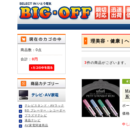
理美容・健康 | 
商品数：0点
合計：
0円
3
件の商品がございます。
M
系
ポー
テレビスタンド・AVラック
BD プレーヤー・レコーダー
価格
プラズマテレビ
液晶テレビ
申し
AV家電関連商品