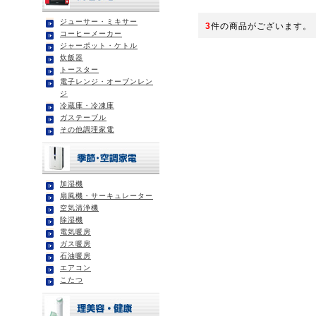
ジューサー・ミキサー
3
件の商品がございます。
コーヒーメーカー
ジャーポット・ケトル
炊飯器
トースター
電子レンジ・オーブンレン
ジ
冷蔵庫・冷凍庫
ガステーブル
その他調理家電
加湿機
扇風機・サーキュレーター
空気清浄機
除湿機
電気暖房
ガス暖房
石油暖房
エアコン
こたつ