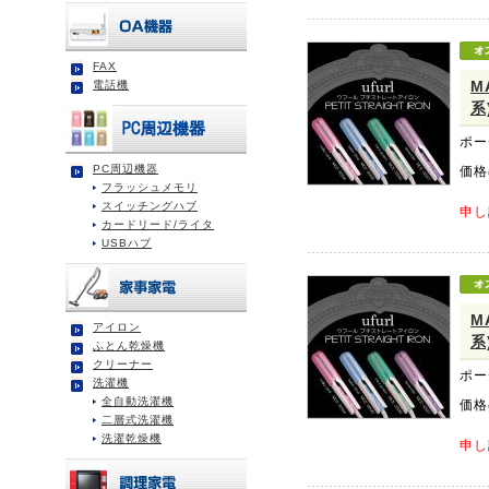
FAX
M
電話機
系
ポー
PC周辺機器
価格
フラッシュメモリ
スイッチングハブ
申し
カードリード/ライタ
USBハブ
M
アイロン
系
ふとん乾燥機
クリーナー
ポー
洗濯機
全自動洗濯機
価格
二層式洗濯機
洗濯乾燥機
申し